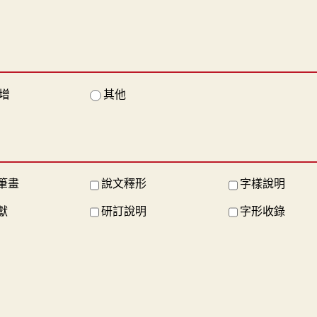
增
其他
筆畫
說文釋形
字樣說明
獻
研訂說明
字形收錄