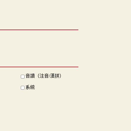
音讀（注音/漢拼）
系統