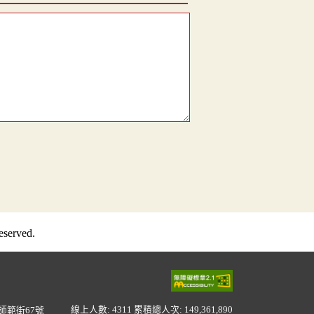
served.
線上人數: 4311
累積總人次: 149,361,890
師範街67號