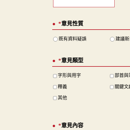
*
意見性質
既有資料疑誤
建議新
*
意見類型
字形與用字
部首與
釋義
關鍵文
其他
*
意見內容