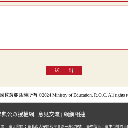
送 出
部 版權所有 ©2024 Ministry of Education, R.O.C. All rights re
辭典公眾授權網
|
意見交流
|
網網相連
2號
臺北院區：臺北市大安區和平東路一段179號
臺中院區：臺中市豐原區