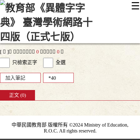
☰
:::
最新消息
常見問題
編輯說明
字典附錄
使用說明
顯示模式
網站導覽
EN
[ 𬦠 ]， 查詢結果：正文
0
字，附收字
0
字
只檢索正字
全選
加入筆記
正文 (0)
中華民國教育部 版權所有 ©2024 Ministry of Education,
R.O.C. All rights reserved.