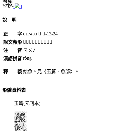
說 明
𩼅
魚-13-24
正 字
C17433
「𩼅」《說文》不錄。
說文釋形
ˋ
注 音
ㄖㄨㄥ
ròng
漢語拼音
釋 義
鮐魚。見《玉篇．魚部》。
形體資料表
玉篇(元刊本)