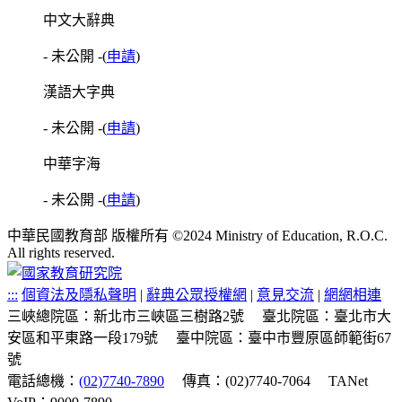
中文大辭典
- 未公開 -
(
申請
)
漢語大字典
- 未公開 -
(
申請
)
中華字海
- 未公開 -
(
申請
)
中華民國教育部 版權所有 ©2024 Ministry of Education, R.O.C.
All rights reserved.
:::
個資法及隱私聲明
|
辭典公眾授權網
|
意見交流
|
網網相連
三峽總院區：新北市三峽區三樹路2號
臺北院區：臺北市大
安區和平東路一段179號
臺中院區：臺中市豐原區師範街67
號
電話總機：
(02)7740-7890
傳真：(02)7740-7064
TANet