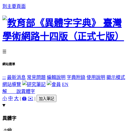
到主要頁面
☰
網站選單
:::
最新消息
常見問題
編輯說明
字典附錄
使用說明
顯示模式
網站導覽
EN
解 說
異體字
小
中
大
|
🖨️
✉️
|
加入筆記
異體字