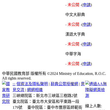
- 未公開 -
(
申請
)
中文大辭典
- 未公開 -
(
申請
)
漢語大字典
- 未公開 -
(
申請
)
中華字海
- 未公開 -
(
申請
)
中華民國教育部 版權所有 ©2024 Ministry of Education, R.O.C.
All rights reserved.
:::
個資法及隱私聲明
|
辭典公眾授權網
|
意
見交流
|
網網相連
三峽總院區：新北市三峽區三樹路2號
臺北院區：臺北市大安區和平東路一段
線上人數:
179號
臺中院區：臺中市豐原區師範街