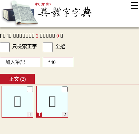
☰
:::
最新消息
常見問題
編輯說明
字典附錄
使用說明
顯示模式
網站導覽
EN
[ 𦪉 ]， 查詢結果：正文
2
字，附收字
0
字
只檢索正字
全選
加入筆記
正文 (2)
𦪉
𦪉