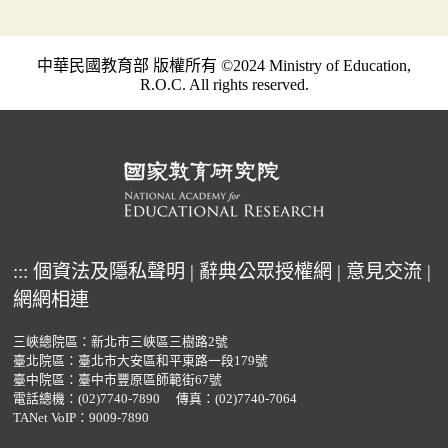
中華民國教育部 版權所有 ©2024 Ministry of Education,
R.O.C. All rights reserved.
:::
個資法及隱私聲明
|
辭典公眾授權網
|
意見交流
|
網網相連
三峽總院區：新北市三峽區三樹路2號
臺北院區：臺北市大安區和平東路一段179號
臺中院區：臺中市豐原區師範街67號
電話總機：
(02)7740-7890
傳真：(02)7740-7064
TANet VoIP：9009-7890