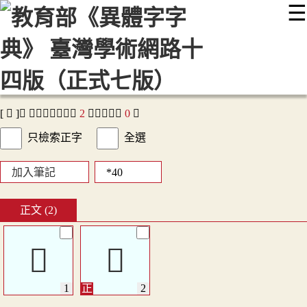
☰
:::
最新消息
常見問題
編輯說明
字典附錄
使用說明
顯示模式
網站導覽
EN
[ 𦁕 ]， 查詢結果：正文
2
字，附收字
0
字
只檢索正字
全選
加入筆記
正文 (2)
𦁕
𦁕