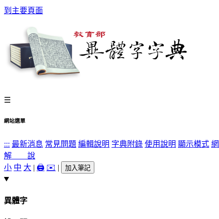
到主要頁面
☰
網站選單
:::
最新消息
常見問題
編輯說明
字典附錄
使用說明
顯示模式
網
解 說
小
中
大
|
🖨️
✉️
|
加入筆記
異體字