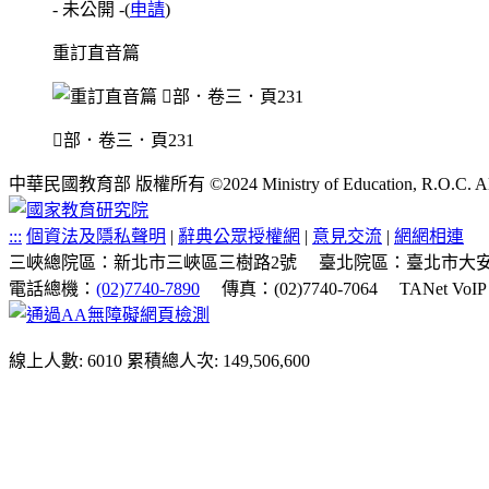
- 未公開 -
(
申請
)
重訂直音篇
部．卷三．頁231
中華民國教育部 版權所有 ©2024 Ministry of Education, R.O.C. All ri
:::
個資法及隱私聲明
|
辭典公眾授權網
|
意見交流
|
網網相連
三峽總院區：新北市三峽區三樹路2號
臺北院區：臺北市大安
電話總機：
(02)7740-7890
傳真：(02)7740-7064
TANet VoI
線上人數: 6010
累積總人次: 149,506,600