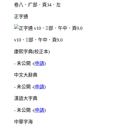
卷八．疒部．頁34．左
正字通
v10．部．午中．頁9.0
康熙字典(校正本)
- 未公開 -
(
申請
)
中文大辭典
- 未公開 -
(
申請
)
漢語大字典
- 未公開 -
(
申請
)
中華字海