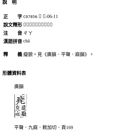
說 明
𤵾
疒-06-11
正 字
C07856
「𤵾」《說文》不錄。
說文釋形
注 音
ㄔㄚ
chā
漢語拼音
釋 義
癡貌。見《廣韻．平聲．麻韻》。
形體資料表
廣韻
平聲．九麻．敕加切．頁169