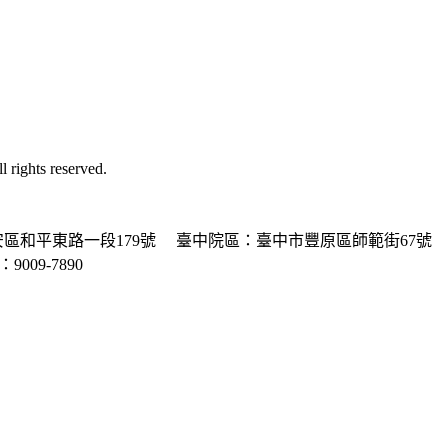
ghts reserved.
區和平東路一段179號
臺中院區：臺中市豐原區師範街67號
P：9009-7890