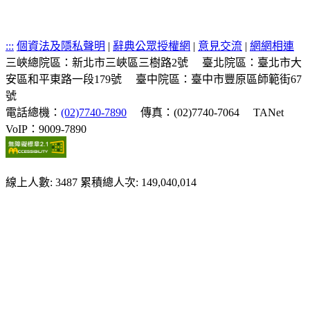
:::
個資法及隱私聲明
|
辭典公眾授權網
|
意見交流
|
網網相連
三峽總院區：新北市三峽區三樹路2號
臺北院區：臺北市大
安區和平東路一段179號
臺中院區：臺中市豐原區師範街67
號
電話總機：
(02)7740-7890
傳真：(02)7740-7064
TANet
VoIP：9009-7890
線上人數: 3487
累積總人次: 149,040,014