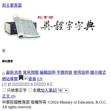
到主要頁面
☰
網站選單
:::
最新消息
常見問題
編輯說明
字典附錄
使用說明
顯示模式
網站導覽
EN
[ 𠯪 ]， 查詢結果：正文
0
字，附收字
0
字
只檢索正字
全選
加入筆記
正文 (0)
中華民國教育部 版權所有 ©2024 Ministry of Education, R.O.C.
All rights reserved.