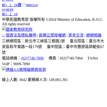
麙
鹿1-上 20
B06224
U+9E99
鹿1-上 20
中華民國教育部 版權所有 ©2024 Ministry of Education, R.O.C.
All rights reserved.
:::
個資法及隱私聲明
|
辭典公眾授權網
|
意見交流
|
網網相連
三峽總院區：新北市三峽區三樹路2號
臺北院區：臺北市大
安區和平東路一段179號
臺中院區：臺中市豐原區師範街67
號
電話總機：
(02)7740-7890
傳真：(02)7740-7064
TANet
VoIP：9009-7890
線上人數: 3642
累積總人次: 149,061,361