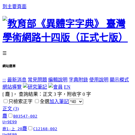
到主要頁面
☰
網站選單
:::
最新消息
常見問題
編輯說明
字典附錄
使用說明
顯示模式
網站導覽
EN
[ 麙 ]， 查詢結果：正文
3
字，附收字
0
字
只檢索正字
全選
加入筆記
正文 (3)
麙
B03547-002
U+9E99
麙
鹿1-上 20
C12168-002
U+9E99