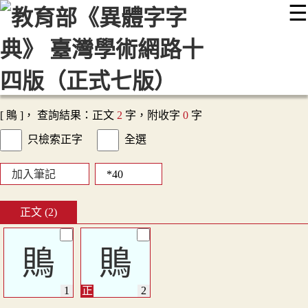
☰
:::
最新消息
常見問題
編輯說明
字典附錄
使用說明
顯示模式
網站導覽
EN
[ 鵙 ]， 查詢結果：正文
2
字，附收字
0
字
只檢索正字
全選
加入筆記
正文 (2)
鵙
鵙