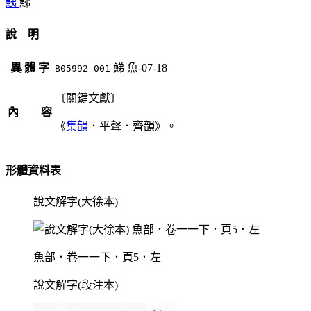
鮧
鮷
說 明
異 體 字
鮷
魚-07-18
B05992-001
〔關鍵文獻〕
內 容
《
集韻
．平聲．齊韻》。
形體資料表
說文解字(大徐本)
魚部．卷一一下．頁5．左
說文解字(段注本)