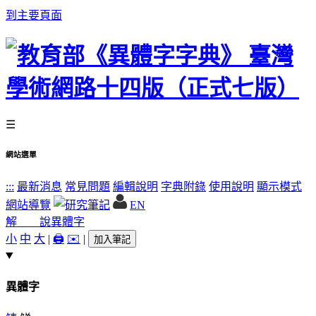
到主要頁面
☰
網站選單
:::
最新消息
常見問題
編輯說明
字典附錄
使用說明
顯示模式
網站導覽
EN
解 說
異體字
小
中
大
|
🖨️
✉️
|
加入筆記
異體字