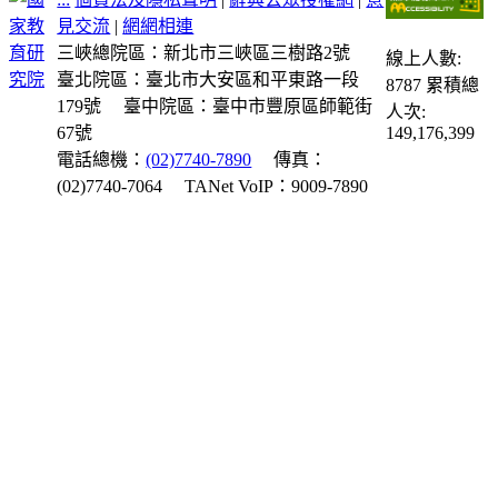
見交流
|
網網相連
三峽總院區：新北市三峽區三樹路2號
線上人數:
臺北院區：臺北市大安區和平東路一段
8787
累積總
179號
臺中院區：臺中市豐原區師範街
人次:
67號
149,176,399
電話總機：
(02)7740-7890
傳真：
(02)7740-7064
TANet VoIP：9009-7890