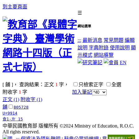
到主要頁面
☰
網站選單
:::
最新消息
常見問題
編輯
說明
字典附錄
使用說明
顯
示模式
網站導覽
EN
[ 餔 ]， 查詢結果：正文
1
字，
只檢索正字
全選
附收字
1
字
加入筆記
正文 (1)
附收字 (1)
餔
B05728
U+9914
食1-左 15
中華民國教育部 版權所有 ©2024 Ministry of Education, R.O.C.
All rights reserved.
:::
個資法及隱私聲明
|
辭典公眾授權網
|
意