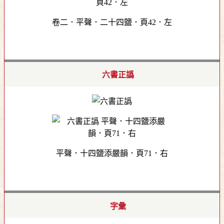
卷二．平聲．二十四鹽．頁42．左
六書正譌
平聲．十四鹽添嚴韻．頁71．右
字彙