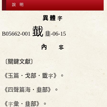
說 明
異 體 字
韯
B05662-001
韭-06-15
內 容
〔關鍵文獻〕
《
玉篇
．戈部．韱字》。
《
四聲篇海
．韭部》。
《
字彙
．韭部》。