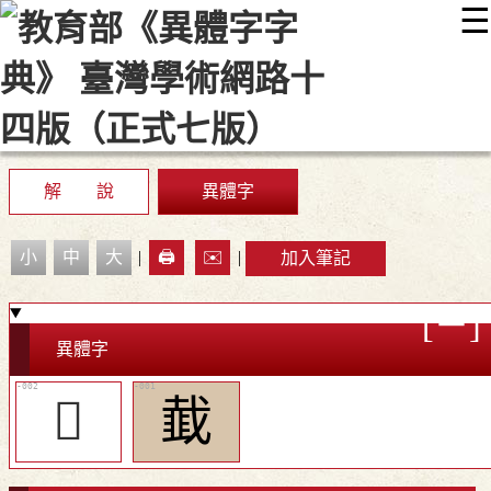
☰
:::
最新消息
常見問題
編輯說明
字典附錄
使用說明
顯示模式
網站導覽
EN
解 說
異體字
小
中
大
|
🖨️
✉️
|
加入筆記
異體字
𧃖
韯