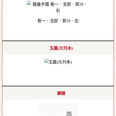
卷一．戈部．頁59．右
玉篇(元刊本)
廣韻