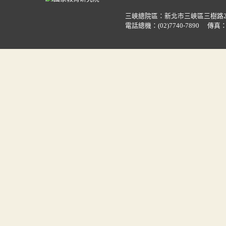
三峽總院區：新北市三峽區三樹路
電話總機：
(02)7740-7890
傳真：(