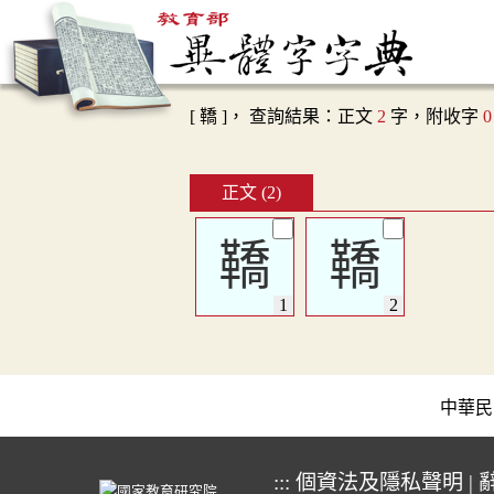
[ 鞽 ]， 查詢結果：正文
2
字，附收字
0
正文 (2)
鞽
鞽
中華民國教育
:::
個資法及隱私聲明
|