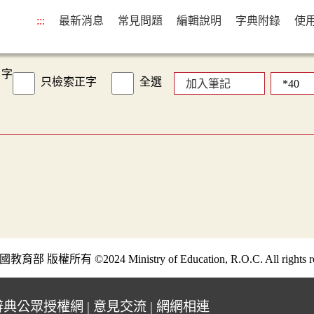
:::
最新消息
常見問題
編輯說明
字典附錄
使
字
只檢索正字
全選
加入筆記
部 版權所有 ©2024 Ministry of Education, R.O.C. All rights re
辭典公眾授權網
|
意見交流
|
網網相連