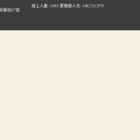
線上人數: 5363
累積總人次: 148,721,979
師範街67號