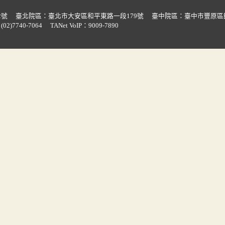
2號
臺北院區：臺北市大安區和平東路一段179號
臺中院區：臺中市豐原區
02)7740-7064
TANet VoIP：9009-7890