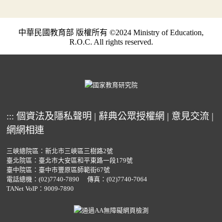
中華民國教育部 版權所有 ©2024 Ministry of Education,
R.O.C. All rights reserved.
:::
個資法及隱私聲明
|
辭典公眾授權網
|
意見交流
|
網網相連
三峽總院區：新北市三峽區三樹路2號
臺北院區：臺北市大安區和平東路一段179號
臺中院區：臺中市豐原區師範街67號
電話總機：
(02)7740-7890
傳真：(02)7740-7064
TANet VoIP：9009-7890