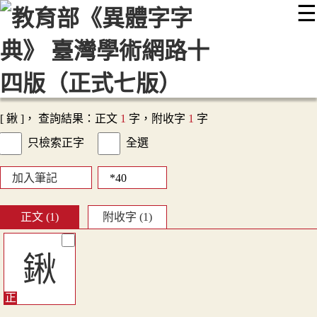
☰
:::
最新消息
常見問題
編輯說明
字典附錄
使用說明
顯示模式
網站導覽
EN
[ 鍬 ]， 查詢結果：正文
1
字，附收字
1
字
只檢索正字
全選
加入筆記
正文 (1)
附收字 (1)
鍬