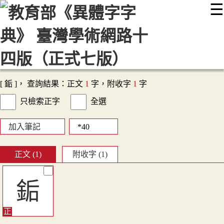
☰
:::
最新消息
常見問題
編輯說明
字典附錄
使用說明
顯示模式
網站導覽
EN
[ 銗 ]， 查詢結果：正文
1
字，附收字
1
字
只檢索正字
全選
加入筆記
正文 (1)
附收字 (1)
銗