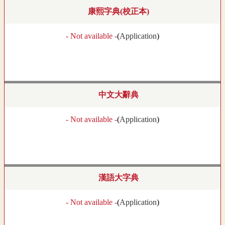
康熙字典(校正本)
- Not available -
(
Application
)
中文大辭典
- Not available -
(
Application
)
漢語大字典
- Not available -
(
Application
)