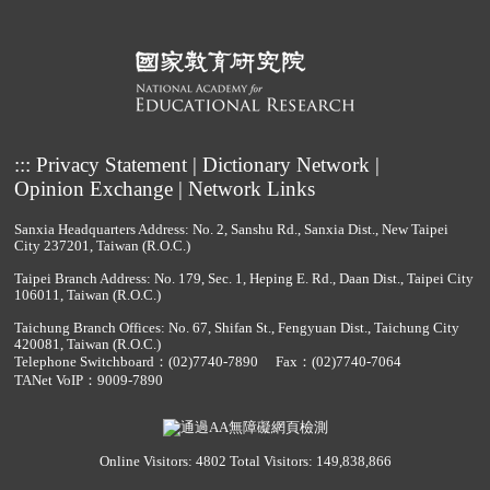
:::
Privacy Statement
|
Dictionary Network
|
Opinion Exchange
|
Network Links
Sanxia Headquarters Address: No. 2, Sanshu Rd., Sanxia Dist., New Taipei
City 237201, Taiwan (R.O.C.)
Taipei Branch Address: No. 179, Sec. 1, Heping E. Rd., Daan Dist., Taipei City
106011, Taiwan (R.O.C.)
Taichung Branch Offices: No. 67, Shifan St., Fengyuan Dist., Taichung City
420081, Taiwan (R.O.C.)
Telephone Switchboard：
(02)7740-7890
Fax：(02)7740-7064
TANet VoIP：9009-7890
Online Visitors: 4802
Total Visitors: 149,838,866