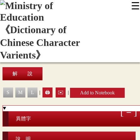
☰
:::
News
Editing Instructions
Appendix
User Guide
Display Mode
Sitemap
中
解 說
S
M
L
|
🖨️
✉️
|
Add to Notebook
異體字
說 明