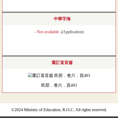
中華字海
- Not available -
(
Application
)
重訂直音篇
邑部．卷六．頁493
©2024 Ministry of Education, R.O.C. All rights reserved.