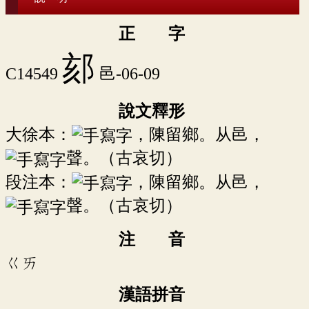
正 字
郂
C14549
邑-06-09
說文釋形
大徐本：
，陳留鄉。从邑，
聲。（古哀切）
段注本：
，陳留鄉。从邑，
聲。（古哀切）
注 音
ㄍㄞ
漢語拼音