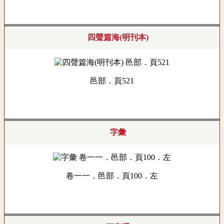
四聲篇海(明刊本)
邑部．頁521
字彙
卷一一．邑部．頁100．左