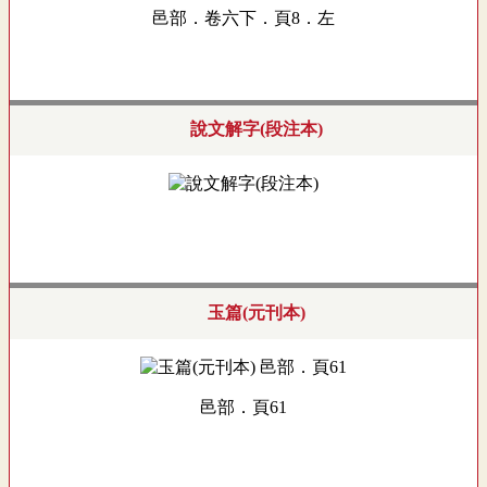
邑部．卷六下．頁8．左
說文解字(段注本)
玉篇(元刊本)
邑部．頁61