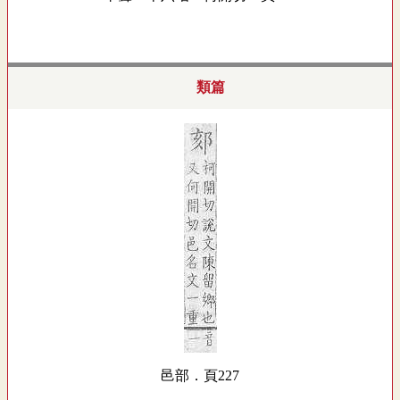
類篇
邑部．頁227