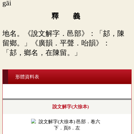
gāi
釋 義
地名。《說文解字．邑部》：「郂，陳
留鄉。」《廣韻．平聲．咍韻》：
「郂，鄉名，在陳留。」
形體資料表
說文解字(大徐本)