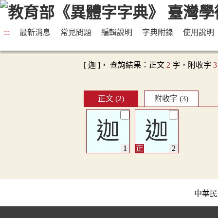
:::
最新消息
常見問題
編輯說明
字典附錄
使用說明
[ 迦 ]， 查詢結果：正文
2
字，附收字
3
正文 (2)
附收字 (3)
迦
迦
中華民國教育