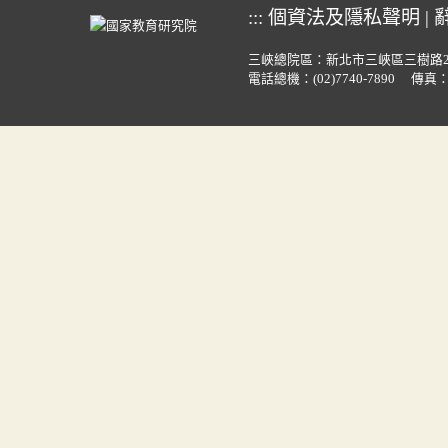
:::
個資法及隱私聲明
|
三峽總院區：新北市三峽區三樹路
電話總機：
(02)7740-7890
傳真：(