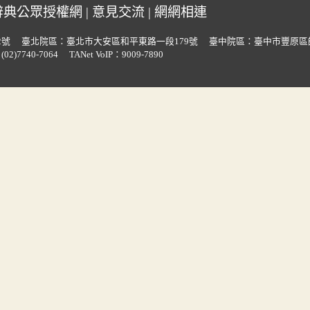
辭典公眾授權網
|
意見交流
|
網網相連
2號
臺北院區：臺北市大安區和平東路一段179號
臺中院區：臺中市豐原區
02)7740-7064
TANet VoIP：9009-7890