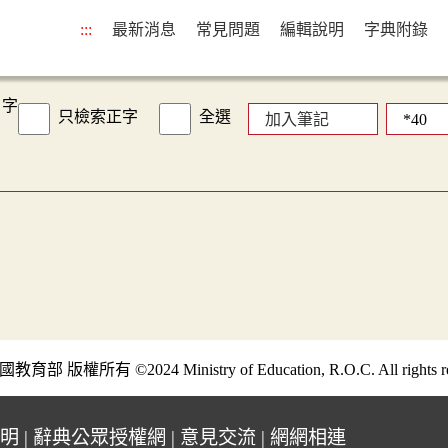
:::
最新消息
常見問題
編輯說明
字典附錄
字
只檢索正字
全選
加入筆記
部 版權所有 ©2024 Ministry of Education, R.O.C. All rights re
明
|
辭典公眾授權網
|
意見交流
|
網網相連