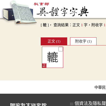
[ 轆 ]， 查詢結果：正文
1
字，附收字
1
正文 (1)
附收字 (1)
轆
中華民國教育
:::
個資法及隱私聲