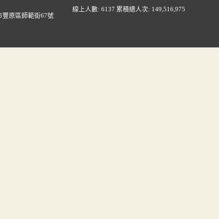
線上人數: 6137
累積總人次: 149,516,975
豐原區師範街67號