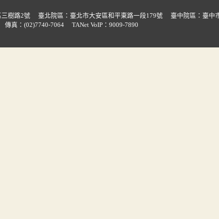
三樹路2號
臺北院區：臺北市大安區和平東路一段179號
臺中院區：臺中市
傳真：(02)7740-7064
TANet VoIP：9009-7890