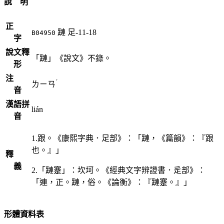
說 明
正
蹥
足-11-18
B04950
字
說文釋
「蹥」《說文》不錄。
形
注
ˊ
ㄌㄧㄢ
音
漢語拼
lián
音
1.跟。《康熙字典．足部》：「蹥，《篇韻》：『跟
也。』」
釋
義
2.「蹥蹇」：坎坷。《經典文字辨證書．辵部》：
「連，正。蹥，俗。《論衡》：『蹥蹇。』」
形體資料表