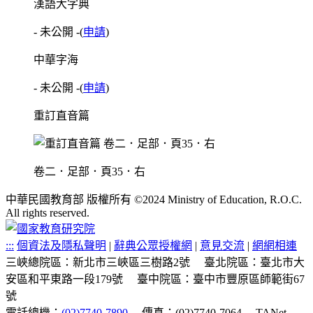
漢語大字典
- 未公開 -
(
申請
)
中華字海
- 未公開 -
(
申請
)
重訂直音篇
卷二．足部．頁35．右
中華民國教育部 版權所有 ©2024 Ministry of Education, R.O.C.
All rights reserved.
:::
個資法及隱私聲明
|
辭典公眾授權網
|
意見交流
|
網網相連
三峽總院區：新北市三峽區三樹路2號
臺北院區：臺北市大
安區和平東路一段179號
臺中院區：臺中市豐原區師範街67
號
電話總機：
(02)7740-7890
傳真：(02)7740-7064
TANet