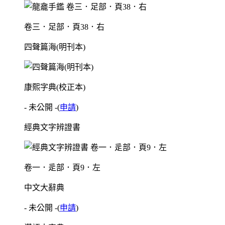
卷三．足部．頁38．右
四聲篇海(明刊本)
康熙字典(校正本)
- 未公開 -
(
申請
)
經典文字辨證書
卷一．辵部．頁9．左
中文大辭典
- 未公開 -
(
申請
)