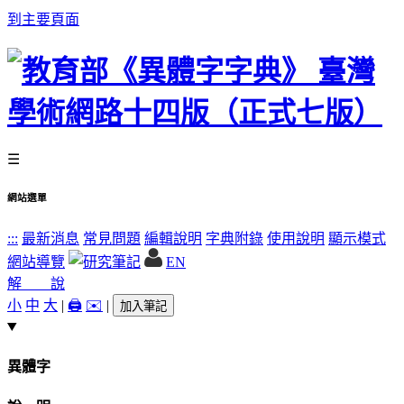
到主要頁面
☰
網站選單
:::
最新消息
常見問題
編輯說明
字典附錄
使用說明
顯示模式
網站導覽
EN
解 說
小
中
大
|
🖨️
✉️
|
加入筆記
異體字