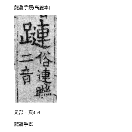
龍龕手鏡(高麗本)
足部．頁459
龍龕手鑑