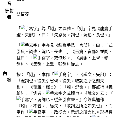
音
研 訂
蔡信發
者
「
」為「矧」之異體。「矧」字見《龍龕手
鑑．矢部》，曰：「失忍反。詞也、況也、長也。」
「
」字亦見《龍龕手鑑．言部》，曰：「式
引反。詞也、況也、長也。」《玉篇．言部》並同，
且曰：「
，或作矧。」《廣韻．上聲．軫
韻》、《集韻．上聲．軫韻》從之。
內
按：「矧」，本作「
」，《說文．矢部》：
容
「況詞也。從矢引省聲。從矢，取詞之所之如矢
也。」《爾雅．釋言》：「矧，況也。」郝懿行《義
疏》：「矧者，
之或體也。《說文》云：『
，況詞也。從矢引省聲。』今經典通作
『矧』，不省。」從矢，「取詞之所之如矢也」，而
字作「
」，改從言，示詞之所言也。形構有