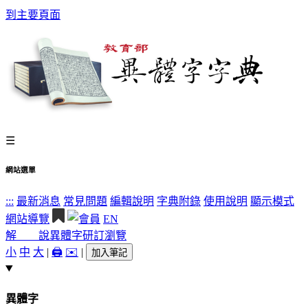
到主要頁面
☰
網站選單
:::
最新消息
常見問題
編輯說明
字典附錄
使用說明
顯示模式
網站導覽
EN
解 說
異體字
研訂瀏覽
小
中
大
|
🖨️
✉️
|
加入筆記
異體字