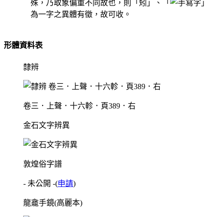
殊，乃取象偏重不同故也，則「矧」、「
」
為一字之異體有徵，故可收。
形體資料表
隸辨
卷三．上聲．十六軫．頁389．右
金石文字辨異
敦煌俗字譜
- 未公開 -
(
申請
)
龍龕手鏡(高麗本)