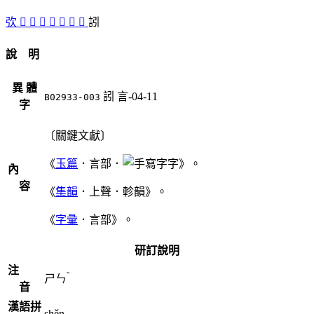
弞
󸉇
𥎧
矤
󸉄
𥎪
󸉅
󸉆
訠
說 明
異 體
訠
言-04-11
B02933-003
字
〔關鍵文獻〕
《
玉篇
．言部．
字》。
內
容
《
集韻
．上聲．軫韻》。
《
字彙
．言部》。
研訂說明
注
ˇ
ㄕㄣ
音
漢語拼
shěn