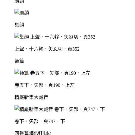
廣韻
集韻
上聲．十六軫．矢忍切．頁352
類篇
卷五下．矢部．頁190．上左
精嚴新集大藏音
卷下．矢部．頁747．下
四聲篇海(明刊本)