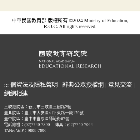
中華民國教育部 版權所有 ©2024 Ministry of Education,
R.O.C. All rights reserved.
:::
個資法及隱私聲明
|
辭典公眾授權網
|
意見交流
|
網網相連
三峽總院區：新北市三峽區三樹路2號
臺北院區：臺北市大安區和平東路一段179號
臺中院區：臺中市豐原區師範街67號
電話總機：
(02)7740-7890
傳真：(02)7740-7064
TANet VoIP：9009-7890