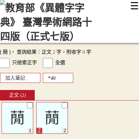
☰
:::
最新消息
常見問題
編輯說明
字典附錄
使用說明
顯示模式
網站導覽
EN
[ 蕑 ]， 查詢結果：正文
2
字，附收字
0
字
只檢索正字
全選
加入筆記
正文 (2)
蕑
蕑