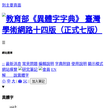
到主要頁面
☰
網站選單
:::
最新消息
常見問題
編輯說明
字典附錄
使用說明
顯示模式
網站導覽
EN
解 說
異體字
小
中
大
|
🖨️
✉️
|
加入筆記
異體字