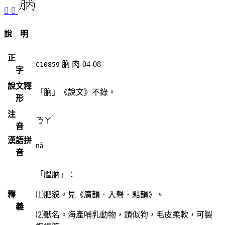
󷭩
𦜬
說 明
正
肭
肉-04-08
C10859
字
說文釋
「肭」《說文》不錄。
形
注
ˋ
ㄋㄚ
音
漢語拼
nà
音
「膃肭」：
釋
⑴肥貌。見《廣韻．入聲．黠韻》。
義
⑵獸名。海產哺乳動物，頭似狗，毛皮柔軟，可製