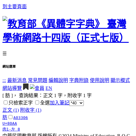
到主要頁面
☰
網站選單
:::
最新消息
常見問題
編輯說明
字典附錄
使用說明
顯示模式
網站導覽
EN
[ 肪 ]， 查詢結果：正文
1
字，附收字
1
字
只檢索正字
全選
加入筆記
正文 (1)
附收字 (1)
肪
A03306
U+80AA
肉1-左 8
中華民國教育部 版權所有 ©2024 Ministry of Education, R.O.C.