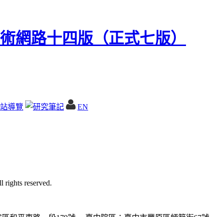
站導覽
EN
ghts reserved.