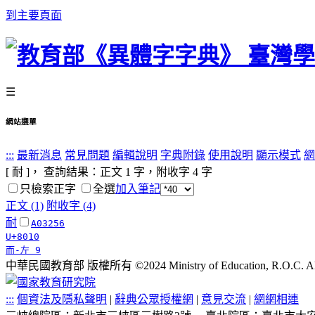
到主要頁面
☰
網站選單
:::
最新消息
常見問題
編輯說明
字典附錄
使用說明
顯示模式
網
[ 耐 ]， 查詢結果：正文
1
字，附收字
4
字
只檢索正字
全選
加入筆記
正文 (1)
附收字 (4)
耐
A03256
U+8010
而-左 9
中華民國教育部 版權所有 ©2024 Ministry of Education, R.O.C. All ri
:::
個資法及隱私聲明
|
辭典公眾授權網
|
意見交流
|
網網相連