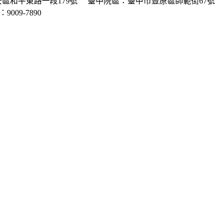
區和平東路一段179號
臺中院區：臺中市豐原區師範街67號
P：9009-7890