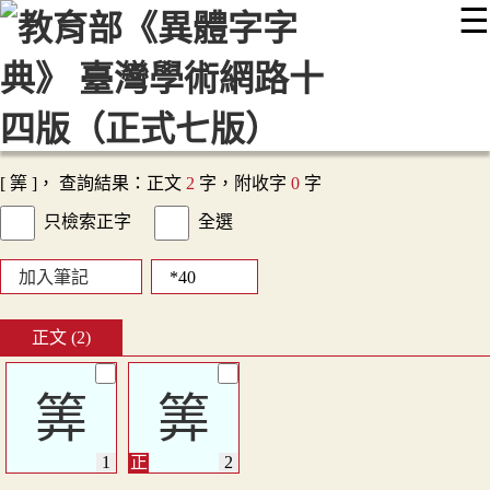
☰
:::
最新消息
常見問題
編輯說明
字典附錄
使用說明
顯示模式
網站導覽
EN
[ 筭 ]， 查詢結果：正文
2
字，附收字
0
字
只檢索正字
全選
加入筆記
正文 (2)
筭
筭