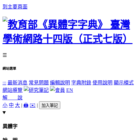
到主要頁面
☰
網站選單
:::
最新消息
常見問題
編輯說明
字典附錄
使用說明
顯示模式
網站導覽
EN
解 說
小
中
大
|
🖨️
✉️
|
加入筆記
異體字