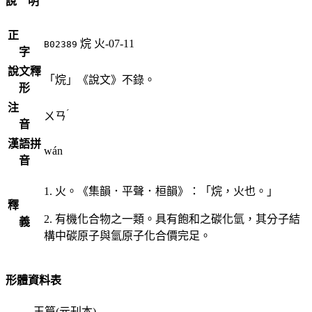
說 明
正
烷
火-07-11
B02389
字
說文釋
「烷」《說文》不錄。
形
注
ˊ
ㄨㄢ
音
漢語拼
wán
音
1. 火。《集韻．平聲．桓韻》：「烷，火也。」
釋
2. 有機化合物之一類。具有飽和之碳化氫，其分子結
義
構中碳原子與氫原子化合價完足。
形體資料表
玉篇(元刊本)