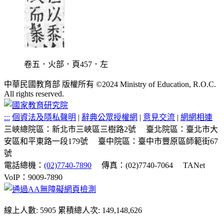
卷五．火部．頁457．左
中華民國教育部 版權所有 ©2024 Ministry of Education, R.O.C.
All rights reserved.
:::
個資法及隱私聲明
|
辭典公眾授權網
|
意見交流
|
網網相連
三峽總院區：新北市三峽區三樹路2號
臺北院區：臺北市大
安區和平東路一段179號
臺中院區：臺中市豐原區師範街67
號
電話總機：
(02)7740-7890
傳真：(02)7740-7064
TANet
VoIP：9009-7890
線上人數: 5905
累積總人次: 149,148,626