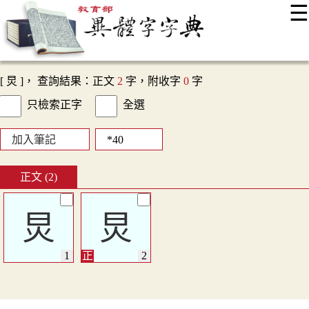
☰
:::
最新消息
常見問題
編輯說明
字典附錄
使用說明
顯示模式
網站導覽
EN
[ 炅 ]， 查詢結果：正文
2
字，附收字
0
字
只檢索正字
全選
加入筆記
正文 (2)
炅
炅