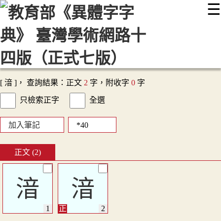
☰
:::
最新消息
常見問題
編輯說明
字典附錄
使用說明
顯示模式
網站導覽
EN
[ 湆 ]， 查詢結果：正文
2
字，附收字
0
字
只檢索正字
全選
加入筆記
正文 (2)
湆
湆