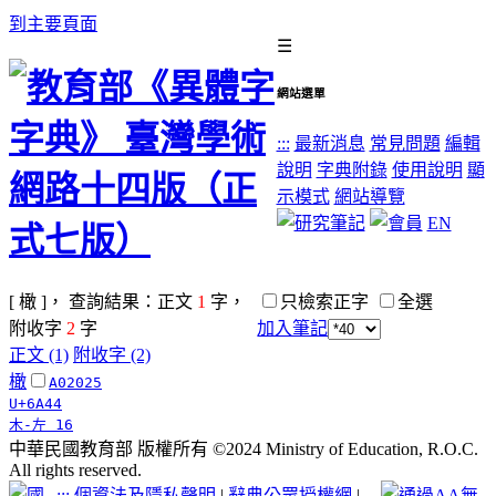
到主要頁面
☰
網站選單
:::
最新消息
常見問題
編輯
說明
字典附錄
使用說明
顯
示模式
網站導覽
EN
[ 橄 ]， 查詢結果：正文
1
字，
只檢索正字
全選
附收字
2
字
加入筆記
正文 (1)
附收字 (2)
橄
A02025
U+6A44
木-左 16
中華民國教育部 版權所有 ©2024 Ministry of Education, R.O.C.
All rights reserved.
:::
個資法及隱私聲明
|
辭典公眾授權網
|