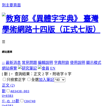
到主要頁面
☰
網站選單
:::
最新消息
常見問題
編輯說明
字典附錄
使用說明
顯示模式
網站導覽
EN
[ 斳 ]， 查詢結果：正文
2
字，附收字
0
字
只檢索正字
全選
加入筆記
正文 (2)
斳
A03438-003
U+65B3
斳
斤-右 15
C04740
U+65B3