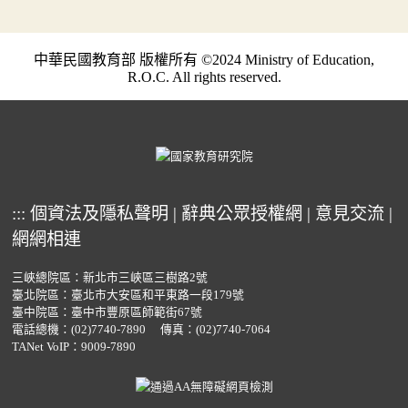
中華民國教育部 版權所有 ©2024 Ministry of Education,
R.O.C. All rights reserved.
:::
個資法及隱私聲明
|
辭典公眾授權網
|
意見交流
|
網網相連
三峽總院區：新北市三峽區三樹路2號
臺北院區：臺北市大安區和平東路一段179號
臺中院區：臺中市豐原區師範街67號
電話總機：
(02)7740-7890
傳真：(02)7740-7064
TANet VoIP：9009-7890