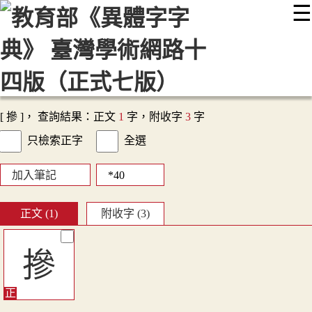
☰
:::
最新消息
常見問題
編輯說明
字典附錄
使用說明
顯示模式
網站導覽
EN
[ 摻 ]， 查詢結果：正文
1
字，附收字
3
字
只檢索正字
全選
加入筆記
正文 (1)
附收字 (3)
摻