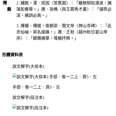
釋
2. 鋪敘。漢．班固〈答賓戲〉：「雖馳辯如濤波，摛
義
藻如春華。」唐．孫樵〈與王霖秀才書〉：「儲思必
深，摛詞必高。」
3. 傳播、傳揚。南朝梁．簡文帝〈神山寺碑〉：「此
亦仙岫，英名遠摛。」唐．王勃〈越州秋日宴山亭
序〉：「銀燭摛華，瑤觴抒興。」
形體資料表
說文解字(大徐本)
手部．卷一二上．頁5．左
說文解字(段注本)