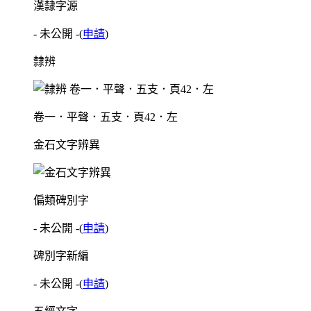
漢隸字源
- 未公開 -
(
申請
)
隸辨
卷一．平聲．五支．頁42．左
金石文字辨異
偏類碑別字
- 未公開 -
(
申請
)
碑別字新編
- 未公開 -
(
申請
)