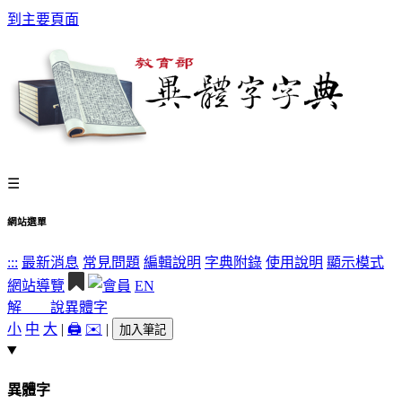
到主要頁面
☰
網站選單
:::
最新消息
常見問題
編輯說明
字典附錄
使用說明
顯示模式
網站導覽
EN
解 說
異體字
小
中
大
|
🖨️
✉️
|
加入筆記
異體字