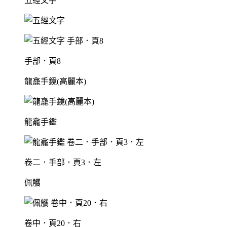
五經文字
手部．頁8
龍龕手鏡(高麗本)
龍龕手鑑
卷二．手部．頁3．左
佩觿
卷中．頁20．右