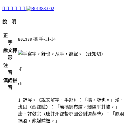
󷧦
󷧣
󷧥
󷧨
󷧧
󷧤
說 明
正
摛
手-11-14
B01388
字
說文釋
，舒也。从手，离聲。（丑知切）
形
注
ㄔ
音
漢語拼
chī
音
1. 舒展。《說文解字．手部》：「摛，舒也。」漢．
班固〈西都賦〉：「若摛錦布繡，燭燿乎其陂。」
唐．許敬宗〈唐并州都督鄂國公尉遲恭碑〉：「鳳羽
摛姿，龍媒騁逸。」