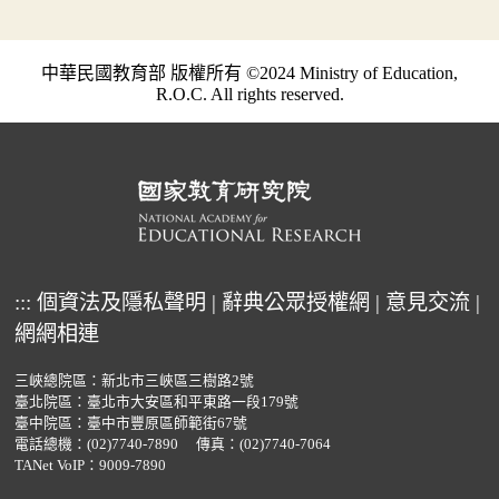
中華民國教育部 版權所有 ©2024 Ministry of Education,
R.O.C. All rights reserved.
:::
個資法及隱私聲明
|
辭典公眾授權網
|
意見交流
|
網網相連
三峽總院區：新北市三峽區三樹路2號
臺北院區：臺北市大安區和平東路一段179號
臺中院區：臺中市豐原區師範街67號
電話總機：
(02)7740-7890
傳真：(02)7740-7064
TANet VoIP：9009-7890