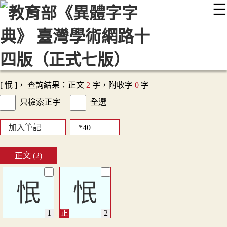
☰
:::
最新消息
常見問題
編輯說明
字典附錄
使用說明
顯示模式
網站導覽
EN
[ 怋 ]， 查詢結果：正文
2
字，附收字
0
字
只檢索正字
全選
加入筆記
正文 (2)
怋
怋