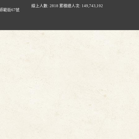
線上人數: 2818
累積總人次: 149,743,192
師範街67號