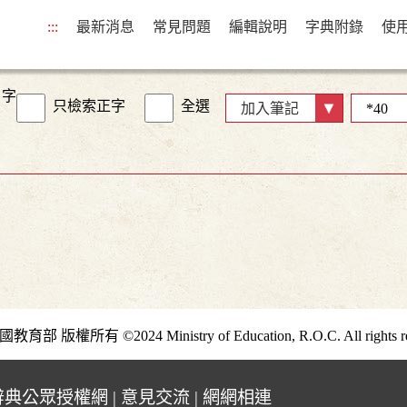
:::
最新消息
常見問題
編輯說明
字典附錄
使
字
只檢索正字
全選
加入筆記
部 版權所有 ©2024 Ministry of Education, R.O.C. All rights re
辭典公眾授權網
|
意見交流
|
網網相連