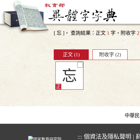
[ 忘 ]， 查詢結果：正文
1
字，附收字
2
正文 (1)
附收字 (2)
忘
中華民國教育
:::
個資法及隱私聲明
|