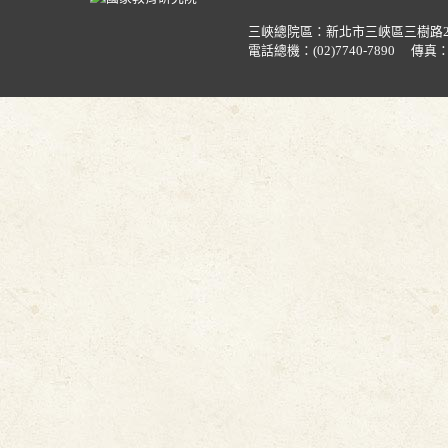
三峽總院區：新北市三峽區三樹路
電話總機：
(02)7740-7890
傳真：(