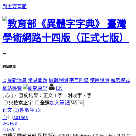
到主要頁面
☰
網站選單
:::
最新消息
常見問題
編輯說明
字典附錄
使用說明
顯示模式
網站導覽
EN
[ 心 ]， 查詢結果：正文
1
字，附收字
3
字
只檢索正字
全選
加入筆記
正文 (1)
附收字 (3)
心
A01305
U+5FC3
心1-左 4
中華民國教育部 版權所有 ©2024 Ministry of Education, R.O.C.