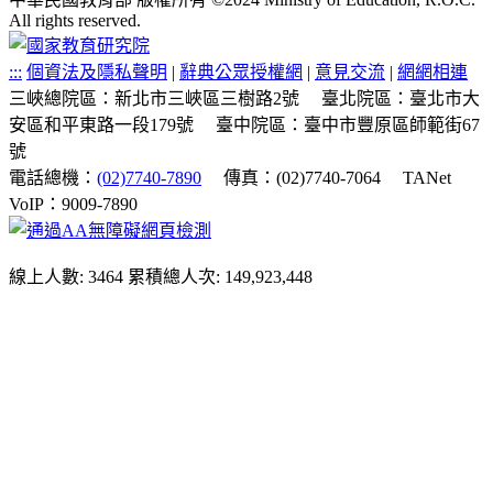
All rights reserved.
:::
個資法及隱私聲明
|
辭典公眾授權網
|
意見交流
|
網網相連
三峽總院區：新北市三峽區三樹路2號
臺北院區：臺北市大
安區和平東路一段179號
臺中院區：臺中市豐原區師範街67
號
電話總機：
(02)7740-7890
傳真：(02)7740-7064
TANet
VoIP：9009-7890
線上人數: 3464
累積總人次: 149,923,448