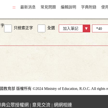
:::
最新消息
常見問題
編輯說明
字典附錄
使
字
只檢索正字
全選
加入筆記
部 版權所有 ©2024 Ministry of Education, R.O.C. All rights re
辭典公眾授權網
|
意見交流
|
網網相連