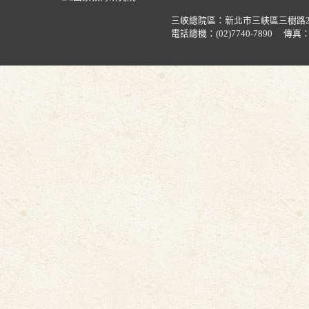
三峽總院區：新北市三峽區三樹路
電話總機：
(02)7740-7890
傳真：(