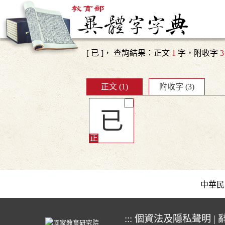
[ 已 ]， 查詢結果：正文
1
字，附收字
3
正文 (1)
附收字 (3)
已
中華民國教育
:::
個資法及隱私聲明
|