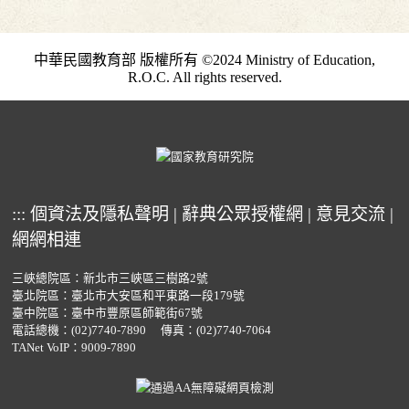
中華民國教育部 版權所有 ©2024 Ministry of Education,
R.O.C. All rights reserved.
:::
個資法及隱私聲明
|
辭典公眾授權網
|
意見交流
|
網網相連
三峽總院區：新北市三峽區三樹路2號
臺北院區：臺北市大安區和平東路一段179號
臺中院區：臺中市豐原區師範街67號
電話總機：
(02)7740-7890
傳真：(02)7740-7064
TANet VoIP：9009-7890