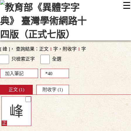
☰
:::
最新消息
常見問題
編輯說明
字典附錄
使用說明
顯示模式
網站導覽
EN
[ 峰 ]， 查詢結果：正文
1
字，附收字
1
字
只檢索正字
全選
加入筆記
正文 (1)
附收字 (1)
峰