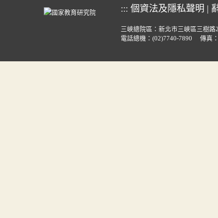
:::
個資法及隱私聲明
|
三峽總院區：新北市三峽區三樹路
電話總機：
(02)7740-7890
傳真：(