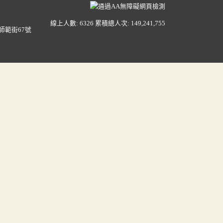
線上人數: 6326
累積總人次: 149,241,755
師範街67號