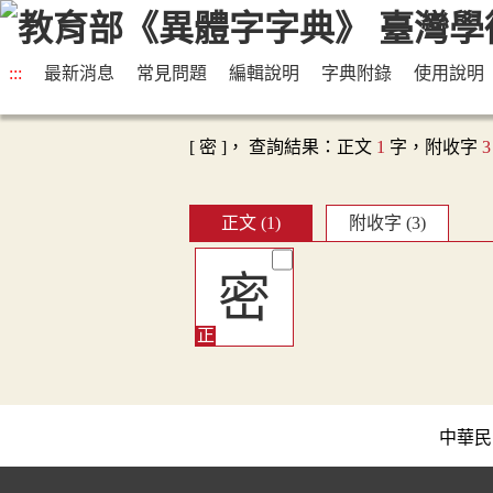
:::
最新消息
常見問題
編輯說明
字典附錄
使用說明
[ 密 ]， 查詢結果：正文
1
字，附收字
3
正文 (1)
附收字 (3)
密
中華民國教育