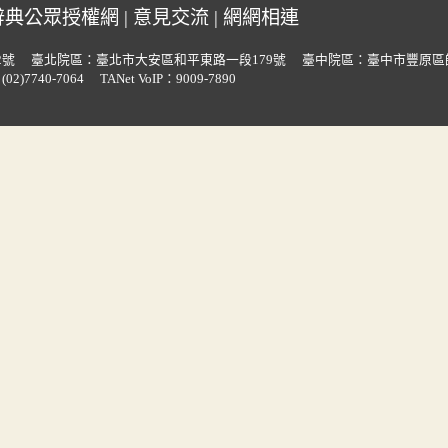
辭典公眾授權網
|
意見交流
|
網網相連
2號
臺北院區：臺北市大安區和平東路一段179號
臺中院區：臺中市豐原區
02)7740-7064
TANet VoIP：9009-7890