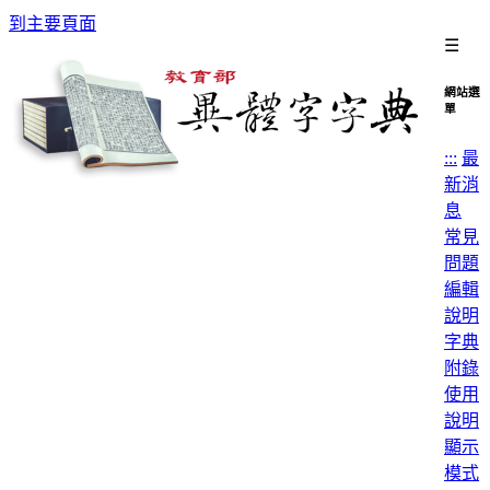
到主要頁面
☰
網站選
單
:::
最
新消
息
常見
問題
編輯
說明
字典
附錄
使用
說明
顯示
模式