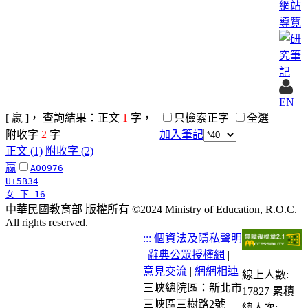
網站
導覽
EN
[ 嬴 ]， 查詢結果：正文
1
字，
只檢索正字
全選
附收字
2
字
加入筆記
正文 (1)
附收字 (2)
嬴
A00976
U+5B34
女-下 16
中華民國教育部 版權所有 ©2024 Ministry of Education, R.O.C.
All rights reserved.
:::
個資法及隱私聲明
|
辭典公眾授權網
|
意見交流
|
網網相連
線上人數:
三峽總院區：新北市
17827
累積
三峽區三樹路2號
總人次: