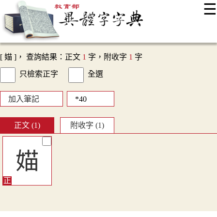
☰
:::
最新消息
常見問題
編輯說明
字典附錄
使用說明
顯示模式
網站導覽
EN
[ 媌 ]， 查詢結果：正文
1
字，附收字
1
字
只檢索正字
全選
加入筆記
正文 (1)
附收字 (1)
媌