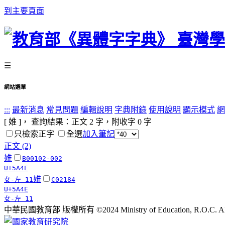
到主要頁面
☰
網站選單
:::
最新消息
常見問題
編輯說明
字典附錄
使用說明
顯示模式
網
[ 婎 ]， 查詢結果：正文
2
字，附收字
0
字
只檢索正字
全選
加入筆記
正文 (2)
婎
B00102-002
U+5A4E
婎
女-左 11
C02184
U+5A4E
女-左 11
中華民國教育部 版權所有 ©2024 Ministry of Education, R.O.C. All ri