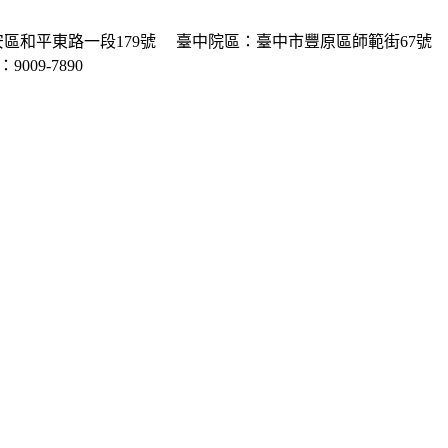
區和平東路一段179號
臺中院區：臺中市豐原區師範街67號
P：9009-7890