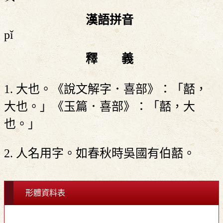
漢語拼音
pǐ
釋 義
1. 大也。《說文解字．喜部》：「嚭，
大也。」《玉篇．喜部》：「嚭，大
也。」
2. 人名用字。如春秋時吳國有伯嚭。
形體資料表