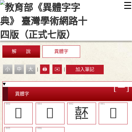
☰
:::
最新消息
常見問題
編輯說明
字典附錄
使用說明
顯示模式
網站導覽
EN
解 說
異體字
小
中
大
|
🖨️
✉️
|
加入筆記
異體字
󷏼
𧯻
噽
󰺁