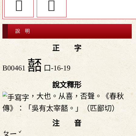
󷐧
󷐨
說 明
正 字
嚭
B00461
口-16-19
說文釋形
，大也。从喜，否聲。《春秋
傳》：「吳有太宰嚭。」（匹鄙切）
注 音
ˇ
ㄆㄧ