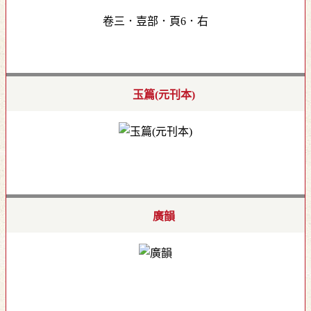
卷三．壴部．頁6．右
玉篇(元刊本)
廣韻