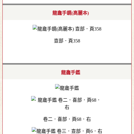
龍龕手鏡(高麗本)
壴部．頁358
龍龕手鑑
卷二．喜部．頁68．右