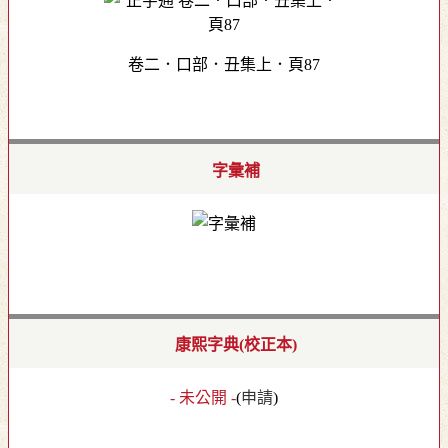
卷二．口部．丑集上．頁87
字彙補
康熙字典(校正本)
- 未公開 -
(
申請
)