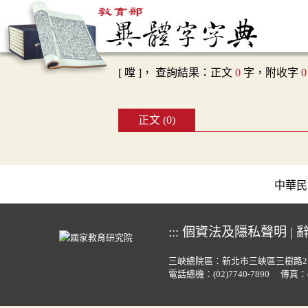
[ 嘡 ]， 查詢結果：正文
0
字，附收字
0
正文 (0)
中華民國教育
:::
個資法及隱私聲明
|
三峽總院區：新北市三峽區三樹路2
電話總機：
(02)7740-7890
傳真：(0