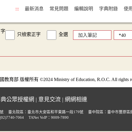
:::
最新消息
常見問題
編輯說明
字典附錄
使
字
只檢索正字
全選
加入筆記
部 版權所有 ©2024 Ministry of Education, R.O.C. All rights re
辭典公眾授權網
|
意見交流
|
網網相連
號
臺北院區：臺北市大安區和平東路一段179號
臺中院區：臺中市豐原區師
2)7740-7064
TANet VoIP：9009-7890