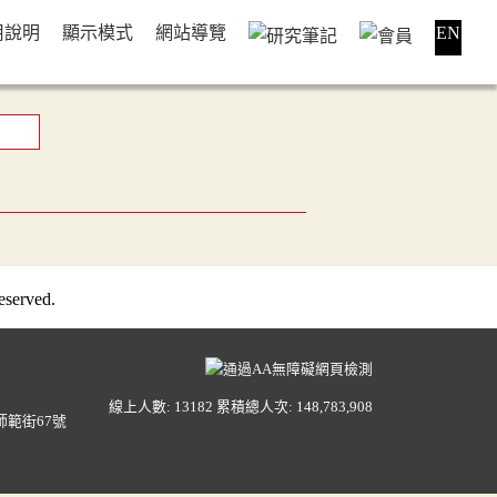
用說明
顯示模式
網站導覽
EN
served.
線上人數: 13182
累積總人次: 148,783,908
範街67號