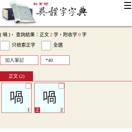
☰
:::
最新消息
常見問題
編輯說明
字典附錄
使用說明
顯示模式
網站導覽
EN
[ 喎 ]， 查詢結果：正文
2
字，附收字
0
字
只檢索正字
全選
加入筆記
正文 (2)
喎
喎