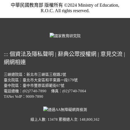
中華民國教育部 版權所有 ©2024 Ministry of Education,
R.O.C. All rights reserved.
:::
個資法及隱私聲明
|
辭典公眾授權網
|
意見交流
|
網網相連
三峽總院區：新北市三峽區三樹路2號
臺北院區：臺北市大安區和平東路一段179號
臺中院區：臺中市豐原區師範街67號
電話總機：
(02)7740-7890
傳真：(02)7740-7064
TANet VoIP：9009-7890
線上人數: 13478
累積總人次: 148,800,162