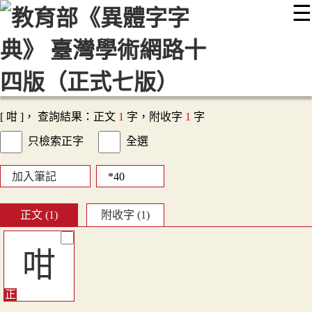
☰
:::
最新消息
常見問題
編輯說明
字典附錄
使用說明
顯示模式
網站導覽
EN
[ 咁 ]， 查詢結果：正文
1
字，附收字
1
字
只檢索正字
全選
加入筆記
正文 (1)
附收字 (1)
咁