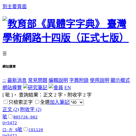
到主要頁面
☰
網站選單
:::
最新消息
常見問題
編輯說明
字典附錄
使用說明
顯示模式
網站導覽
EN
[ 呲 ]， 查詢結果：正文
2
字，附收字
2
字
只檢索正字
全選
加入筆記
正文 (2)
附收字 (2)
呲
B05726-002
U+5472
呲
口-左 9
C01120
U+5472