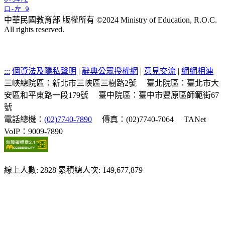
口-左 9
中華民國教育部 版權所有 ©2024 Ministry of Education, R.O.C.
All rights reserved.
:::
個資法及隱私聲明
|
辭典公眾授權網
|
意見交流
|
網網相連
三峽總院區：新北市三峽區三樹路2號
臺北院區：臺北市大
安區和平東路一段179號
臺中院區：臺中市豐原區師範街67
號
電話總機：
(02)7740-7890
傳真：(02)7740-7064
TANet
VoIP：9009-7890
線上人數: 2828
累積總人次: 149,677,879