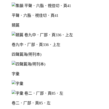
平聲．六脂．視佳切．頁41
類篇
卷九中．厂部．頁336．上左
四聲篇海(明刊本)
字彙
卷二．厂部．頁85．左