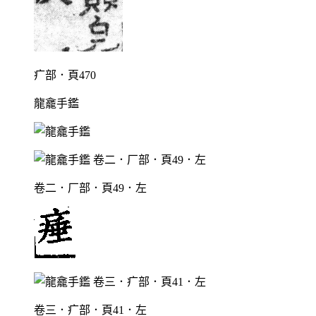
疒部．頁470
龍龕手鑑
卷二．厂部．頁49．左
卷三．疒部．頁41．左