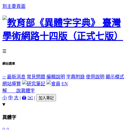
到主要頁面
☰
網站選單
:::
最新消息
常見問題
編輯說明
字典附錄
使用說明
顯示模式
網站導覽
EN
解 說
異體字
小
中
大
|
🖨️
✉️
|
加入筆記
異體字
𠪪
󷌴