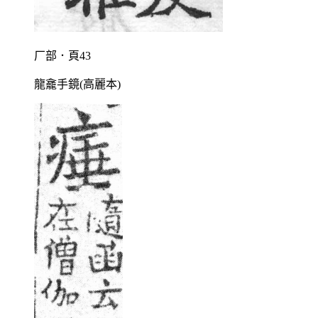
厂部．頁43
龍龕手鏡(高麗本)