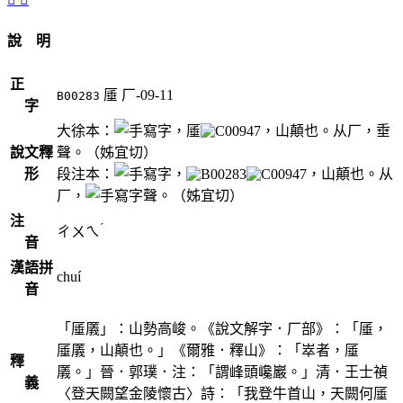
說 明
正
厜
厂-09-11
B00283
字
大徐本：
，厜
，山顛也。从厂，垂
說文釋
聲。（姊宜切）
形
段注本：
，
，山顛也。从
厂，
聲。（姊宜切）
注
ˊ
ㄔㄨㄟ
音
漢語拼
chuí
音
「厜㕒」：山勢高峻。《說文解字．厂部》：「厜，
厜㕒，山顛也。」《爾雅．釋山》：「崒者，厜
釋
㕒。」晉．郭璞．注：「謂峰頭巉巖。」清．王士禎
義
〈登天闕望金陵懷古〉詩：「我登牛首山，天闕何厜