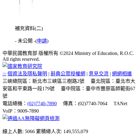
補充資料(二)
- 未公開 -
(
申請
)
中華民國教育部 版權所有 ©2024 Ministry of Education, R.O.C.
All rights reserved.
:::
個資法及隱私聲明
|
辭典公眾授權網
|
意見交流
|
網網相連
三峽總院區：新北市三峽區三樹路2號
臺北院區：臺北市大
安區和平東路一段179號
臺中院區：臺中市豐原區師範街67
號
電話總機：
(02)7740-7890
傳真：(02)7740-7064
TANet
VoIP：9009-7890
線上人數: 5066
累積總人次: 149,555,079