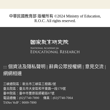
中華民國教育部 版權所有 ©2024 Ministry of Education,
R.O.C. All rights reserved.
:::
個資法及隱私聲明
|
辭典公眾授權網
|
意見交流
|
網網相連
三峽總院區：新北市三峽區三樹路2號
臺北院區：臺北市大安區和平東路一段179號
臺中院區：臺中市豐原區師範街67號
電話總機：
(02)7740-7890
傳真：(02)7740-7064
TANet VoIP：9009-7890