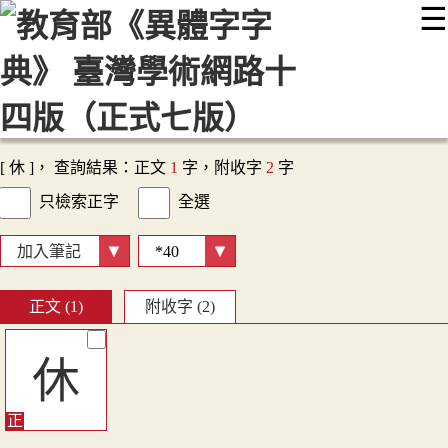
☰
:::
最新消息
常見問題
編輯說明
字典附錄
使用說明
顯示模式
網站導覽
EN
[ 休 ]， 查詢結果：正文
1
字，附收字
2
字
只檢索正字
全選
加入筆記
正文 (1)
附收字 (2)
休