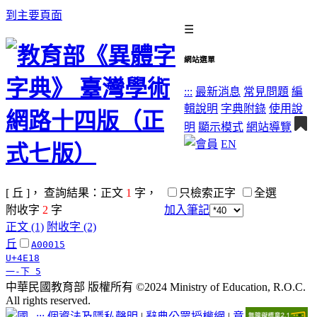
到主要頁面
☰
網站選單
:::
最新消息
常見問題
編
輯說明
字典附錄
使用說
明
顯示模式
網站導覽
EN
[ 丘 ]， 查詢結果：正文
1
字，
只檢索正字
全選
附收字
2
字
加入筆記
正文 (1)
附收字 (2)
丘
A00015
U+4E18
一-下 5
中華民國教育部 版權所有 ©2024 Ministry of Education, R.O.C.
All rights reserved.
:::
個資法及隱私聲明
|
辭典公眾授權網
|
意