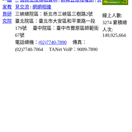
見交流
|
網網相連
三峽總院區：新北市三峽區三樹路2號
線上人數:
臺北院區：臺北市大安區和平東路一段
3274
累積總
179號
臺中院區：臺中市豐原區師範街
人次:
67號
149,925,664
電話總機：
(02)7740-7890
傳真：
(02)7740-7064
TANet VoIP：9009-7890